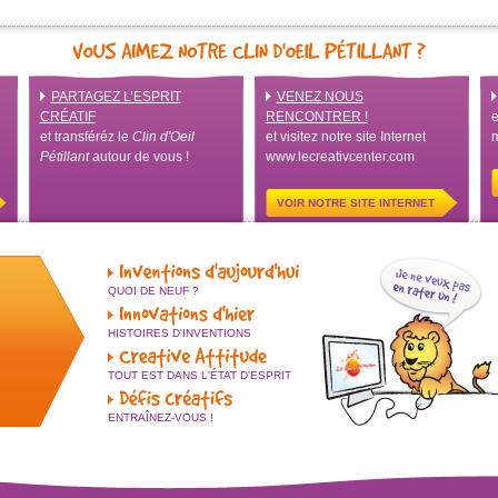
PARTAGEZ L’ESPRIT
VENEZ NOUS
CRÉATIF
RENCONTRER !
e
et transféréz le
Clin d'Oeil
et visitez notre site Internet
m
Pétillant
autour de vous !
www.lecreativcenter.com
VOIR NOTRE SITE INTERNET
QUOI DE NEUF ?
HISTOIRES D'INVENTIONS
TOUT EST DANS L'ÉTAT D'ESPRIT
ENTRAÎNEZ-VOUS !