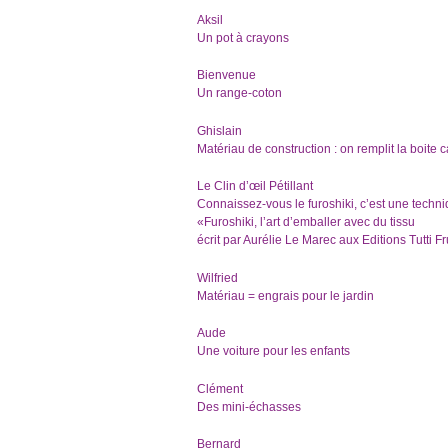
Aksil
Un pot à crayons
Bienvenue
Un range-coton
Ghislain
Matériau de construction : on remplit la boite 
Le Clin d’œil Pétillant
Connaissez-vous le furoshiki, c’est une techn
«Furoshiki, l’art d’emballer avec du tissu
écrit par Aurélie Le Marec aux Editions Tutti Fr
Wilfried
Matériau = engrais pour le jardin
Aude
Une voiture pour les enfants
Clément
Des mini-échasses
Bernard