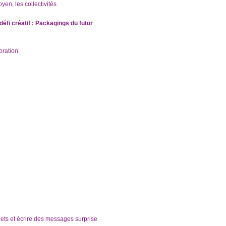
yen, les collectivités
éfi créatif : Packagings du futur
oration
bjets et écrire des messages surprise