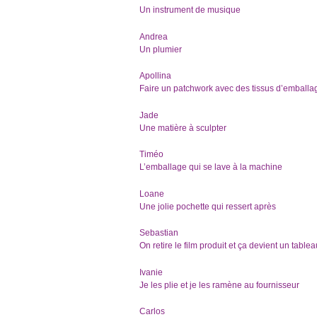
Un instrument de musique
Andrea
Un plumier
Apollina
Faire un patchwork avec des tissus d’emballa
Jade
Une matière à sculpter
Timéo
L’emballage qui se lave à la machine
Loane
Une jolie pochette qui ressert après
Sebastian
On retire le film produit et ça devient un table
Ivanie
Je les plie et je les ramène au fournisseur
Carlos