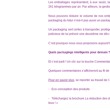
Les emballages représentent, à eux seuls, l
261 kilogrammes par an. Par ailleurs, la gesti
Nous pouvons réduire le volume de nos emballa
packaging du futur n’est-il pas aussi un packa
Un packaging sert certes à transporter, protége
judicieux de lui prévoir une deuxième vie dès
C’est pourquoi nous vous proposons aujourd’hui
Quels packagings intelligents pour demain ?
Et c’est parti ! Un clic sur la touche Commentai
Quelques commentaires s’afficheront au fil de l
Pour en savoir plus,
se reporter au travail de 
-
Eco-conception des produits
-
Téléchargez la brochure La réduction des déc
tous ! »